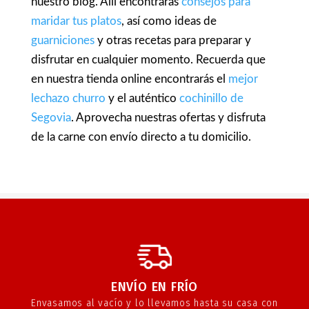
nuestro blog. Allí encontrarás
consejos para
maridar tus platos
, así como ideas de
guarniciones
y otras recetas para preparar y
disfrutar en cualquier momento. Recuerda que
en nuestra
tienda online
encontrarás el
mejor
lechazo churro
y el auténtico
cochinillo de
Segovia
. Aprovecha nuestras ofertas y disfruta
de la carne con
envío directo a tu domicilio
.
ENVÍO EN FRÍO
Envasamos al vacío y lo llevamos hasta su casa con