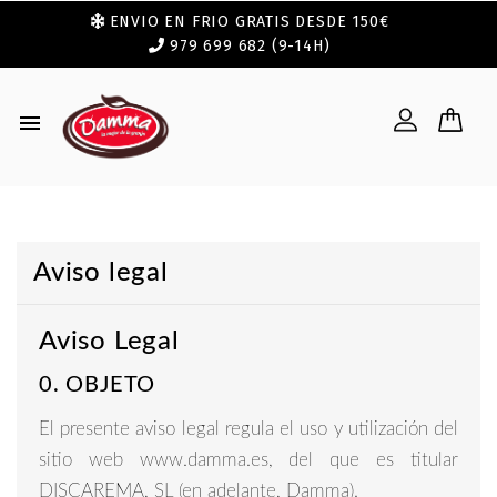
ENVIO EN FRIO GRATIS DESDE 150€
979 699 682 (9-14H)

Aviso legal
Aviso Legal
0. OBJETO
El presente aviso legal regula el uso y utilización del
sitio web www.damma.es, del que es titular
DISCAREMA, SL (en adelante, Damma).