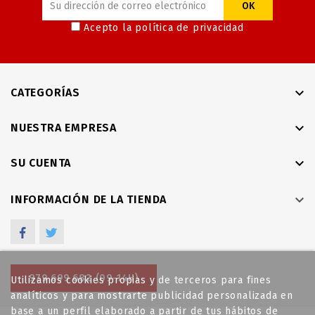
Acepto la
política de privacidad

CATEGORÍAS

NUESTRA EMPRESA

SU CUENTA

INFORMACIÓN DE LA TIENDA
Facebook
Twitter
979 699 682 (09-14H)
Utilizamos cookies propias y de terceros para fines
analíticos y para mostrarte publicidad personalizada en
base a un perfil elaborado a partir de tus hábitos de