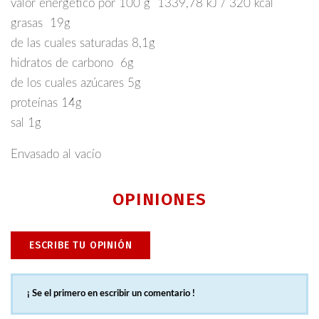
valor energético por 100 g 1339,78 kJ / 320 kcal
grasas 19g
de las cuales saturadas 8,1g
hidratos de carbono 6g
de los cuales azúcares 5g
proteínas 14g
sal 1g
Envasado al vacío
OPINIONES
ESCRIBE TU OPINIÓN
¡ Se el primero en escribir un comentario !