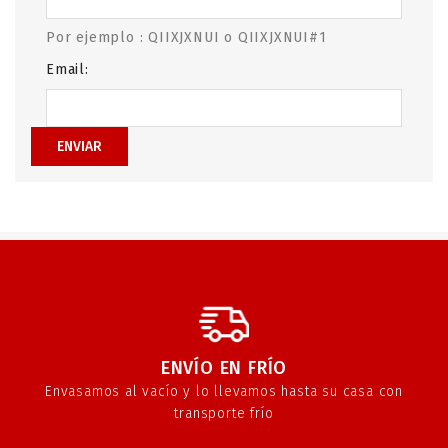
Por ejemplo : QIIXJXNUI o QIIXJXNUI#1
Email:
ENVIAR
ENVÍO EN FRÍO
Envasamos al vacío y lo llevamos hasta su casa con
transporte frío